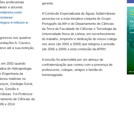
es profissionais
gerente.
edor e docente.
wordpress.com/
A Comissão Especializada de Águas Subterrâneas
sociacao-
associou-se a esta iniciativa conjunta do Grupo
logos-e-tributo-a-
Português da AIH e do Departamento de Ciências
da Terra da Faculdade de Ciências e Tecnologia da
Universidade Nova de Lisboa, em reconhecimento
ngressou nos quadros
do trabalho, empenho e dedicação do nosso colega
undações A. Cavaco,
nos anos (de 2002 a 2009) que integrou e presidiu
eve até à sua extinção,
(de 2006 a 2009) a esta comissão da APRH.
A sessão foi antecedida por um almoço de
ca em 2002 quando
confraternização que contou com a presença de
plina de Hidrogeologia
professores, colegas, amigos e família do
e Engenharia da
homenageado.
ionou matérias no
ciços, Geologia Geral,
os, Gestão e
râneas. Foi Professor
rtamento de Ciências da
06 e 2014.