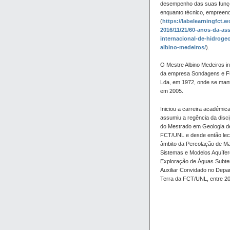
desempenho das suas funçõ
enquanto técnico, empreend
(
https://labelearningfct.
2016/11/21/60-anos-da-as
internacional-de-hidrogeo
albino-medeiros/
).
O Mestre Albino Medeiros i
da empresa Sondagens e F
Lda, em 1972, onde se mant
em 2005.
Iniciou a carreira académi
assumiu a regência da disci
do Mestrado em Geologia d
FCT/UNL e desde então lec
âmbito da Percolação de Ma
Sistemas e Modelos Aquífer
Exploração de Águas Subter
Auxiliar Convidado no Depa
Terra da FCT/UNL, entre 20