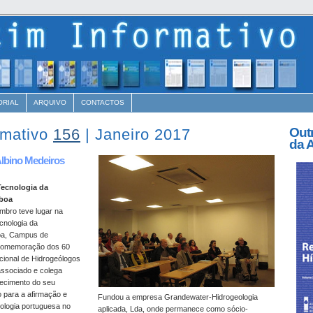
ORIAL
ARQUIVO
CONTACTOS
Out
rmativo
156
| Janeiro 2017
da 
Albino Medeiros
Tecnologia da
sboa
mbro teve lugar na
cnologia da
oa, Campus de
 comemoração dos 60
cional de Hidrogeólogos
associado e colega
hecimento do seu
o para a afirmação e
Fundou a empresa Grandewater-Hidrogeologia
ologia portuguesa no
aplicada, Lda, onde permanece como sócio-