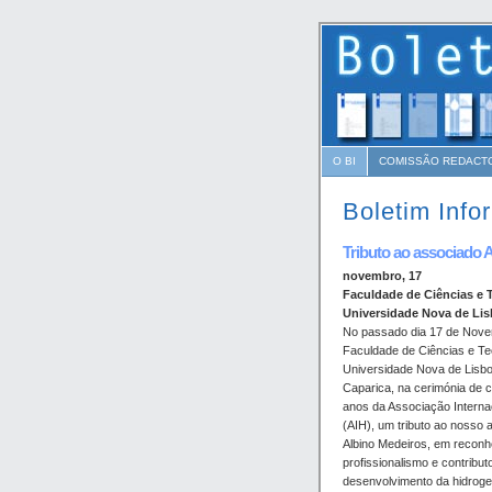
O BI
COMISSÃO REDACT
Boletim Info
Tributo ao associado 
novembro, 17
Faculdade de Ciências e 
Universidade Nova de Li
No passado dia 17 de Nove
Faculdade de Ciências e Te
Universidade Nova de Lisb
Caparica, na cerimónia de
anos da Associação Interna
(AIH), um tributo ao nosso 
Albino Medeiros, em recon
profissionalismo e contribut
desenvolvimento da hidroge