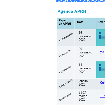
Agenda APRH
Papel
Data
Even
da APRH
16
Coorganizador
novembro
2022
29
Organizador
as
novembro
7
2022
14
Organizador
dezembro
2022
Coorganizador
janeiro
Cu
2023
21-24
Organizador
março
16.
2023