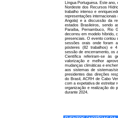
Língua Portuguesa. Este ano, 
Nordeste dos Recursos Hídri
trabalho intenso e enriqueced
representações internacionais
Angola) e a discussão da rea
estados Brasileiros, sendo 
Paraíba, Pernambuco, Rio 
decorreu em modelo híbrido, c
presenciais. O evento contou
sessões orais onde foram a
pósteres (82 trabalhos) e 4
sessão de encerramento, os 
Científica referiram-se às 
valorização e melhor aprov
mudanças climáticas e enchent
aos sistemas de sistemas/s
presidentes das direções r
do Brasil, ACRH de Cabo Ve
com a expetativa de estreitar
organização e realização d
durante 2024.