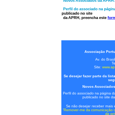
Novos Associados da APRH:
Perfil do associado na pági
publicado no site
da APRH, preencha este
for
Associação Port
Av. do Bras
Te
Site:
www.apr
Se desejar fazer parte da lis
seg
Novos Associados
Perfil do associado na página d
publicado no site 
Se não desejar receber mais 
'
Remover-me da comunicação 
de pr