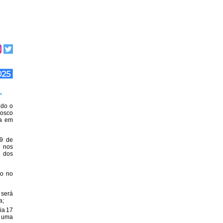
,
udo o
vosco
ua em
19 de
e nos
e dos
ão no
 será
a;
dia 17
 uma