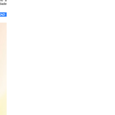
omo a
idade