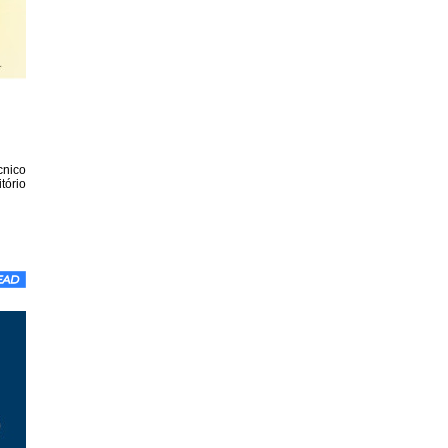
cnico
tório