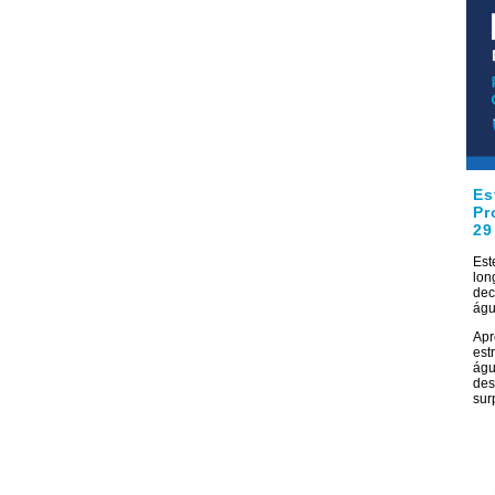
Es
Pr
29
Est
lon
dec
águ
Apr
est
águ
des
sur