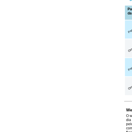
Pa
d
Par
Org
Par
Org
We
O w
dia
pel
com