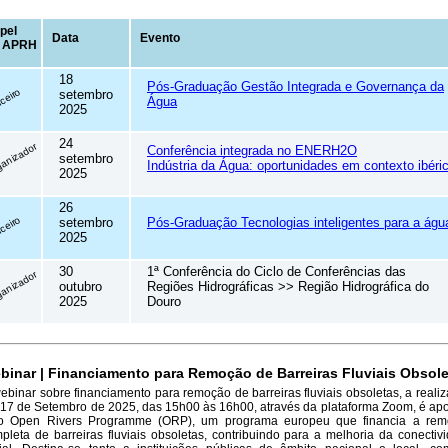
pel
Data
Evento
a APRH
18
Pós-Graduação Gestão Integrada e Governança da
ceiro
setembro
Água
2025
24
anizador
Conferência integrada no ENERH2O
setembro
Indústria da Água: oportunidades em contexto ibéri
2025
26
ceiro
setembro
Pós-Graduação Tecnologias inteligentes para a águ
2025
30
1ª Conferência do Ciclo de Conferências das
anizador
outubro
Regiões Hidrográficas >> Região Hidrográfica do
2025
Douro
binar | Financiamento para Remoção de Barreiras Fluviais Obsol
ebinar sobre financiamento para remoção de barreiras fluviais obsoletas, a realiz
 17 de Setembro de 2025, das 15h00 às 16h00, através da plataforma Zoom, é ap
o Open Rivers Programme (ORP), um programa europeu que financia a rem
pleta de barreiras fluviais obsoletas, contribuindo para a melhoria da conectiv