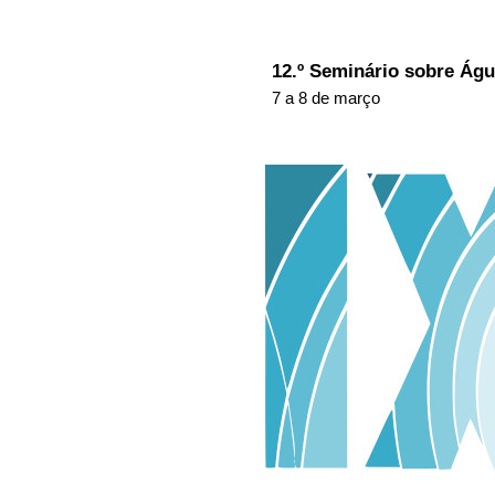
12.º Seminário sobre Ág
7 a 8 de março