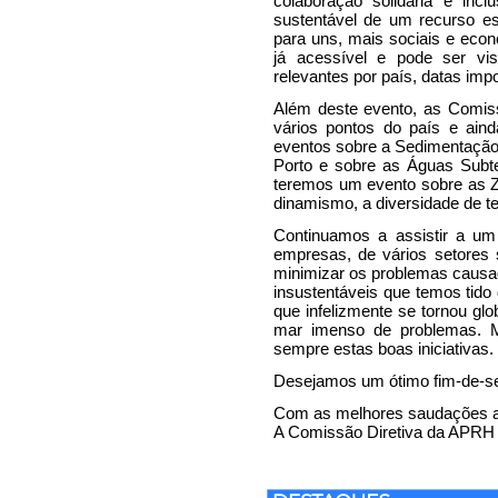
colaboração solidária e inc
sustentável de um recurso e
para uns, mais sociais e econ
já acessível e pode ser vi
relevantes por país, datas imp
Além deste evento, as Comiss
vários pontos do país e aind
eventos sobre a Sedimentação
Porto e sobre as Águas Sub
teremos um evento sobre as 
dinamismo, a diversidade de te
Continuamos a assistir a um
empresas, de vários setores s
minimizar os problemas caus
insustentáveis que temos tid
que infelizmente se tornou gl
mar imenso de problemas. M
sempre estas boas iniciativas.
Desejamos um ótimo fim-de-se
Com as melhores saudações a
A Comissão Diretiva da APRH