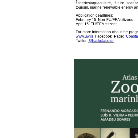
fisheries/aquaculture, future sce
tourism, marine renewable energy a
Application deadlines:
February 15: Non-EU/EEA citizens
April 15: EU/EEA citizens
For more information about the prog
www.uw.is
Facebook Page:
Coasta
Twitter:
@haskolasetur