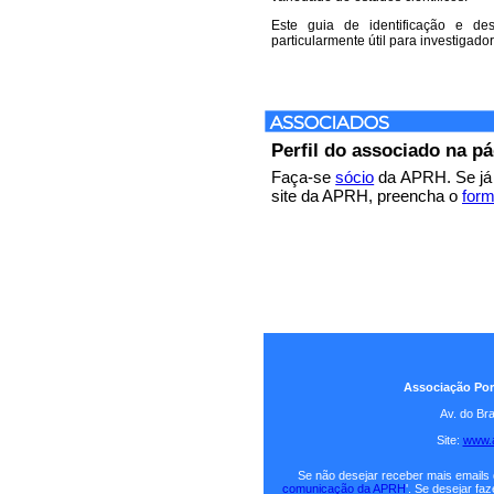
Este guia de identificação e de
particularmente útil para investigado
Perfil do associado na p
Faça-se
sócio
da APRH. Se já 
site da APRH, preencha o
form
Associação Por
Av. do Br
Site:
www.a
Se não desejar receber mais emails 
comunicação da APRH
'. Se desejar fa