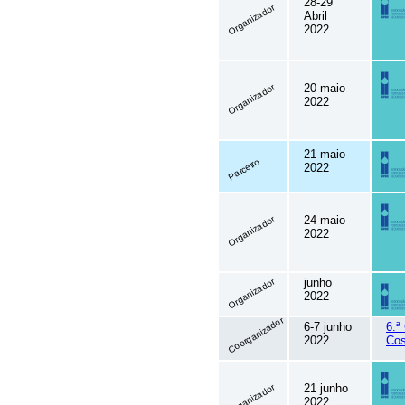
28-29
Organizador
Abril
2022
20 maio
Organizador
2022
21 maio
Parceiro
2022
24 maio
Organizador
2022
junho
Organizador
2022
Coorganizador
6-7 junho
6.ª
2022
Cos
21 junho
Organizador
2022