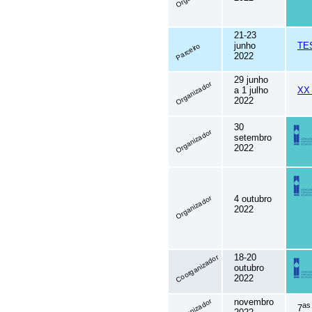
21-23
junho
TE
Parceiro
2022
29 junho
Organizador
a 1 julho
XX
2022
30
Organizador
setembro
2022
4 outubro
Organizador
2022
18-20
Coorganizador
outubro
2022
novembro
Organizador
as
7