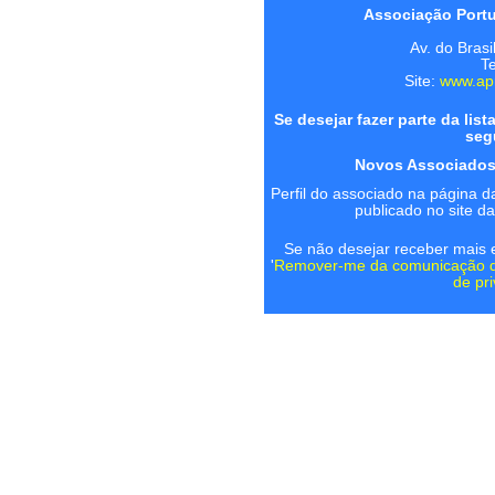
Associação Port
Av. do Bras
Te
Site:
www.apr
Se desejar fazer parte da lis
seg
Novos Associados
Perfil do associado na página d
publicado no site 
Se não desejar receber mais 
'
Remover-me da comunicação 
de pr