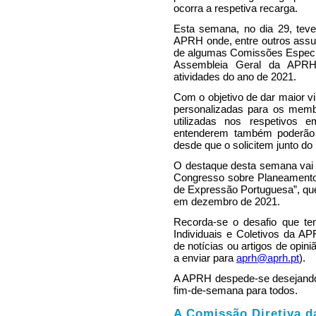
ocorra a respetiva recarga.
Esta semana, no dia 29, teve
APRH onde, entre outros assun
de algumas Comissões Especi
Assembleia Geral da APRH,
atividades do ano de 2021.
Com o objetivo de dar maior v
personalizadas para os memb
utilizadas nos respetivos 
entenderem também poderão 
desde que o solicitem junto do
O destaque desta semana vai p
Congresso sobre Planeamento
de Expressão Portuguesa”, que 
em dezembro de 2021.
Recorda-se o desafio que te
Individuais e Coletivos da AP
de notícias ou artigos de opi
a enviar para
aprh@aprh.pt
).
A APRH despede-se desejando 
fim-de-semana para todos.
A Comissão Diretiva 