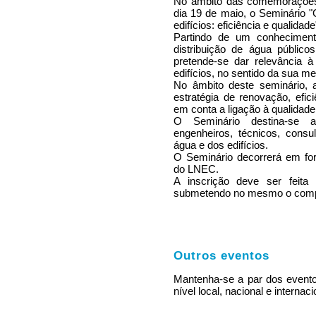
No âmbito das comemorações 
dia 19 de maio, o Seminário "
edifícios: eficiência e qualidade
Partindo de um conheciment
distribuição de água públic
pretende-se dar relevância 
edifícios, no sentido da sua me
No âmbito deste seminário, 
estratégia de renovação, efic
em conta a ligação à qualidade
O Seminário destina-se a
engenheiros, técnicos, consu
água e dos edifícios.
O Seminário decorrerá em fo
do LNEC.
A inscrição deve ser feit
submetendo no mesmo o comp
Outros eventos
Mantenha-se a par dos evento
nível local, nacional e internaci