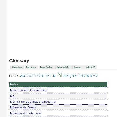
Glossary
Objectivos
Instruções
Index Pt>Ingl
Index Ingl>Pt
Autores
Index A-Z
N
INDEX:
A
B
C
D
E
F
G
H
I
J
K
L
M
O
P
Q
R
S
T
U
V
W
X
Y
Z
Index
Nivelamento Geométrico
Nó
Norma de qualidade ambiental
Número de Dean
Número de Iribarren